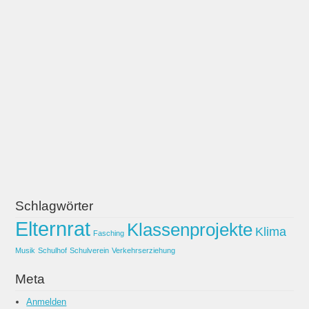
Einschulungstermine im August 2026
Großer Medienrummel am Redder – Die Schultütenaktion
Schlagwörter
Elternrat
Klassenprojekte
Fasching
Klima
Musik
Schulhof
Schulverein
Verkehrserziehung
Schlagwörter
Elternrat
Klassenprojekte
Klima
Fasching
Musik
Schulhof
Schulverein
Verkehrserziehung
Meta
Anmelden