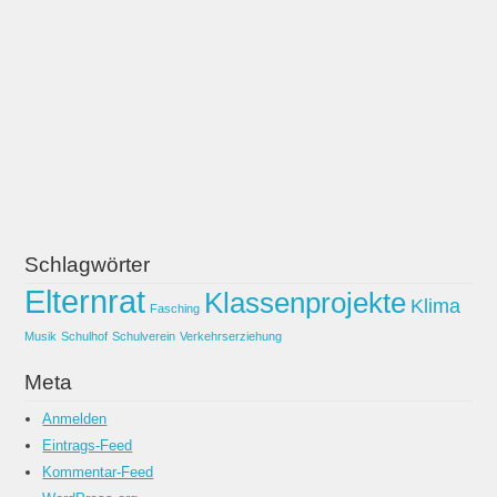
Schlagwörter
Elternrat
Klassenprojekte
Fasching
Klima
Musik
Schulhof
Schulverein
Verkehrserziehung
Schlagwörter
Elternrat
Klassenprojekte
Klima
Fasching
Musik
Schulhof
Schulverein
Verkehrserziehung
Meta
Anmelden
Eintrags-Feed
Kommentar-Feed